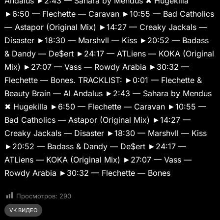
Andalus ►2:43 — Sahara by Mendus ✖ Hugekilla
►6:50 — Flechette — Caravan ►10:55 — Bad Catholics
— Astapor (Original Mix) ►14:27 — Creaky Jackals —
Disaster ►18:30 — Marshvll — Kiss ►20:52 — Badass
& Dandy — De$ert ►24:17 — ATLiens — KOKA (Original
Mix) ►27:07 — Vass — Rowdy Arabia ►30:32 —
Flechette — Bones. TRACKLIST: ►0:01 — Flechette &
Beauty Brain — Al Andalus ►2:43 — Sahara by Mendus
✖ Hugekilla ►6:50 — Flechette — Caravan ►10:55 —
Bad Catholics — Astapor (Original Mix) ►14:27 —
Creaky Jackals — Disaster ►18:30 — Marshvll — Kiss
►20:52 — Badass & Dandy — De$ert ►24:17 —
ATLiens — KOKA (Original Mix) ►27:07 — Vass —
Rowdy Arabia ►30:32 — Flechette — Bones
Просмотров:
290
VK ВИДЕО