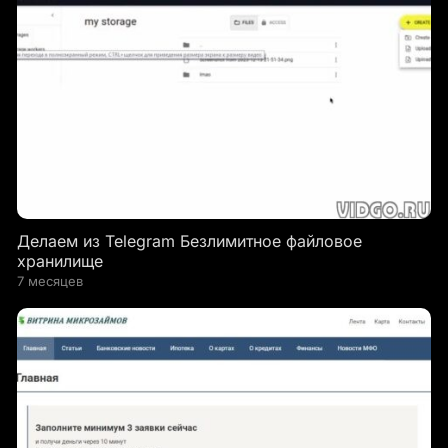
Делаем из Telegram Безлимитное файловое
хранилище
7 месяцев