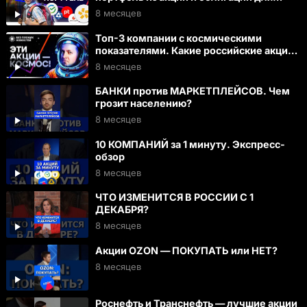
ребенка / БПН Special
8 месяцев
Топ-3 компании с космическими
показателями. Какие российские акции
взлетят? / БПН
8 месяцев
БАНКИ против МАРКЕТПЛЕЙСОВ. Чем
грозит населению?
8 месяцев
10 КОМПАНИЙ за 1 минуту. Экспресс-
обзор
8 месяцев
ЧТО ИЗМЕНИТСЯ В РОССИИ С 1
ДЕКАБРЯ?
8 месяцев
Акции OZON — ПОКУПАТЬ или НЕТ?
8 месяцев
Роснефть и Транснефть — лучшие акции