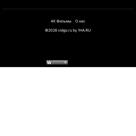
4К Фильмы
О нас
©2026 vidgo.ru by
1HA.RU