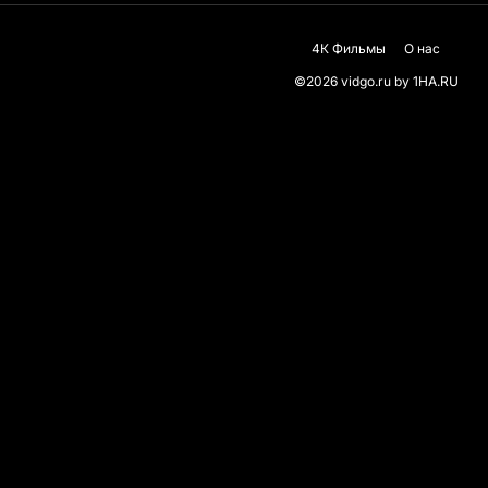
4К Фильмы
О нас
©2026 vidgo.ru by
1HA.RU